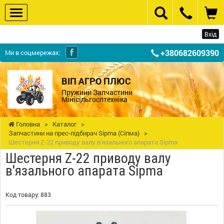
Вхід
+380682609390
Ми в соцмережах:
ВІП АГРО ПЛЮС
Пружини Запчастини
Мінісільгосптехніка
Головна
>
Каталог
>
Запчастини на прес-підбирач Sipma (Сіпма)
>
Шестерня Z-22 приводу валу в'язального апарата Sipma
Шестерня Z-22 приводу валу
в'язального апарата Sipma
Код товару:
883