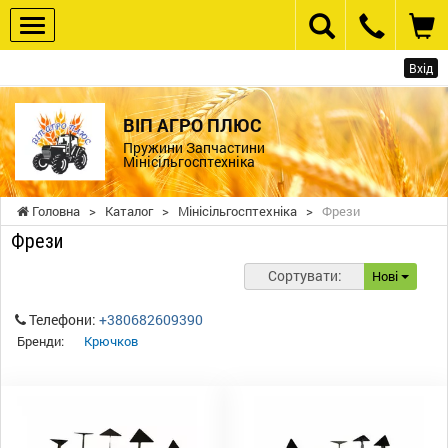
Вхід
ВІП АГРО ПЛЮС
Пружини Запчастини
Мінісільгосптехніка
Головна
>
Каталог
>
Мінісільгосптехніка
>
Фрези
Фрези
Сортувати:
Нові
Телефони:
+380682609390
Бренди:
Крючков