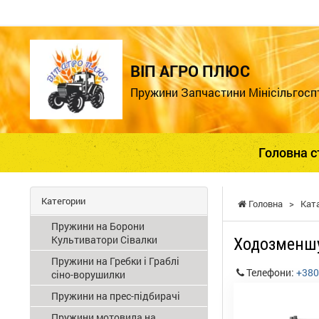
ВІП АГРО ПЛЮС
Пружини Запчастини Мінісільгосп
Головна с
Категории
Головна
>
Кат
Пружини на Борони
Культиватори Сівалки
Ходозменшу
Пружини на Гребки і Граблі
Телефони:
+380
сіно-ворушилки
Пружини на прес-підбирачі
Пружини мотовила на