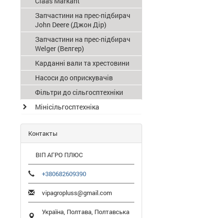
Claas Мarkant
Запчастини на прес-підбирач
John Deere (Джон Дір)
Запчастини на прес-підбирач
Welger (Велгер)
Карданні вали та хрестовини
Насоси до оприскувачів
Фільтри до сільгосптехніки
Мінісільгосптехніка
Контакты
ВІП АГРО ПЛЮС
+380682609390
vipagropluss@gmail.com
Україна,
Полтава
,
Полтавська