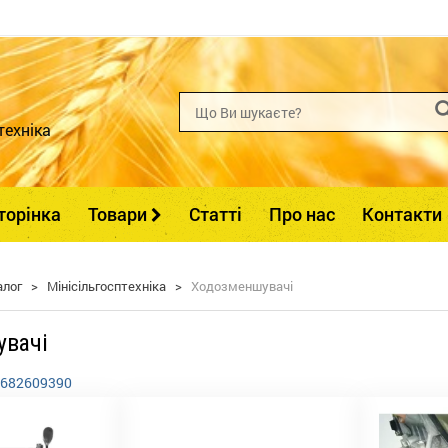
техніка
торінка
Товари
Статті
Про нас
Контакти
алог
>
Мінісільгосптехніка
>
Ходозменшувачі
вачі
682609390