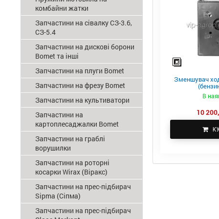
комбайни жатки
Запчастини на сівалку СЗ-3.6,
СЗ-5.4
Запчастини на дискові борони
Bomet та інші
Запчастини на плуги Bomet
Зменшувач ход
Запчастини на фрезу Bomet
(бензин
В ная
Запчастини на культиватори
10 200,
Запчастини на
картоплесаджалки Bomet
К
Запчастини на граблі
ворушилки
Запчастини на роторні
косарки Wirax (Віракс)
Запчастини на прес-підбирач
Sipma (Сіпма)
Запчастини на прес-підбирач