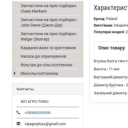
Запчастини на прес-підбирач
Характерис
Claas Мarkant
Бренд
:
Poland
Запчастини на прес-підбирач
John Deere (Джон Дір)
Виготівник
:
Неориги
Популярні моделі
:
2
Запчастини на прес-підбирач
Welger (Велгер)
Опис товару
Карданні вали та хрестовини
Насоси до оприскувачів
Втулка болта тяги г
Фільтри до сільгосптехніки
Висота - 11 мм
Мінісільгосптехніка
Внутрішній діаметр
Діаметр буртика - 
Контакты
Загальний діаметр 
ВІП АГРО ПЛЮС
+380682609390
vipagropluss@gmail.com