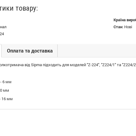
тики товару:
Країна виро
нал
Стан
:
Нові
24
Оплата та доставка
олкотримача від Sipma підходить для моделей "Z-224", "Z224/1" та "Z224/2"
 - 6 мм
20 мм
- 16 мм