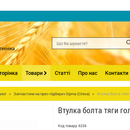
техніка
торінка
Товари
Статті
Про нас
Контакти
алог
>
Запчастини на прес-підбирач Sipma (Сіпма)
>
Втулка болта тяги
Втулка болта тяги г
Код товару:
6226