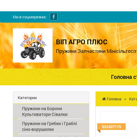
Ми в соцмережах:
ВІП АГРО ПЛЮС
Пружини Запчастини Мінісільгосп
Головна с
Категории
Головна
>
Кат
Пружини на Борони
Культиватори Сівалки
Пружини на Гребки і Граблі
522307175
сіно-ворушилки