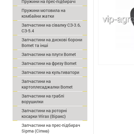
Пружини на прес-підбирачі
Пружини мотовила на
комбайни жатки
Запчастини на сівалку СЗ-3.6,
СЗ-5.4
Запчастини на дискові борони
Bomet та інші
Запчастини на плуги Bomet
Запчастини на фрезу Bomet
Запчастини на культиватори
Запчастини на
картоплесаджалки Bomet
Запчастини на граблі
ворушилки
Запчастини на роторні
косарки Wirax (Віракс)
Запчастини на прес-підбирач
Sipma (Сіпма)