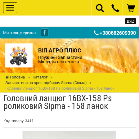
Вхід
+380682609390
Ми в соцмережах:
ВІП АГРО ПЛЮС
Пружини Запчастини
Мінісільгосптехніка
Головна
>
Каталог
>
Запчастини на прес-підбирач Sipma (Сіпма)
>
Головний ланцюг 16BX-158 Ps роликовий Sipma - 158 ланок
Головний ланцюг 16BX-158 Ps
роликовий Sipma - 158 ланок
Код товару:
3411