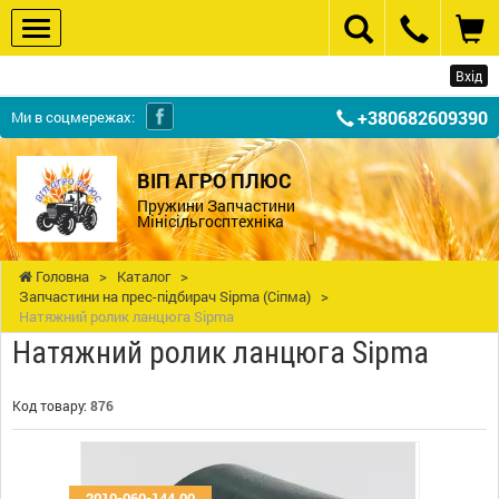
Вхід
+380682609390
Ми в соцмережах:
ВІП АГРО ПЛЮС
Пружини Запчастини
Мінісільгосптехніка
Головна
>
Каталог
>
Запчастини на прес-підбирач Sipma (Сіпма)
>
Натяжний ролик ланцюга Sipma
Натяжний ролик ланцюга Sipma
Код товару:
876
2010-060-144.00