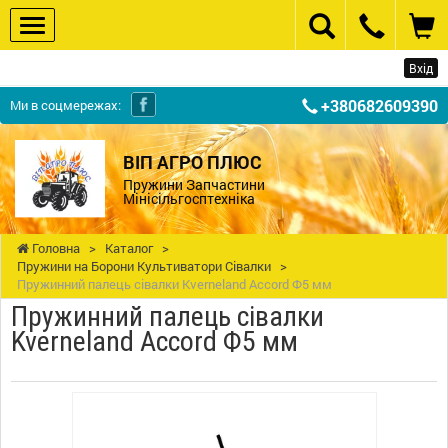
Вхід
+380682609390
Ми в соцмережах:
ВІП АГРО ПЛЮС
Пружини Запчастини
Мінісільгосптехніка
Головна
>
Каталог
>
Пружини на Борони Культиватори Сівалки
>
Пружинний палець сівалки Kverneland Accord Ф5 мм
Пружинний палець сівалки
Kverneland Accord Ф5 мм