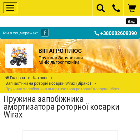
Вхід
+380682609390
Ми в соцмережах:
ВІП АГРО ПЛЮС
Пружини Запчастини
Мінісільгосптехніка
Головна
>
Каталог
>
Запчастини на роторні косарки Wirax (Віракс)
>
Пружина запобіжника амортизатора роторної косарки Wirax
Пружина запобіжника
амортизатора роторної косарки
Wirax