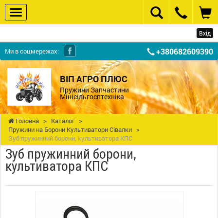
Вхід
+380682609390
Ми в соцмережах:
ВІП АГРО ПЛЮС
Пружини Запчастини
Мінісільгосптехніка
Головна
>
Каталог
>
Пружини на Борони Культиватори Сівалки
>
Зуб пружинний борони, культиватора КПС
Зуб пружинний борони,
культиватора КПС