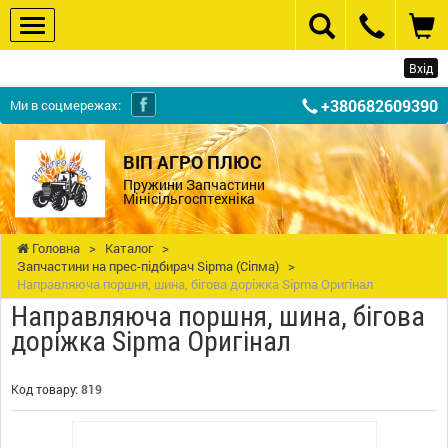
Вхід
+380682609390
Ми в соцмережах:
ВІП АГРО ПЛЮС
Пружини Запчастини
Мінісільгосптехніка
Головна
>
Каталог
>
Запчастини на прес-підбирач Sipma (Сіпма)
>
Направляюча поршня, шина, бігова доріжка Sipma Оригінал
Направляюча поршня, шина, бігова
доріжка Sipma Оригінал
Код товару:
819