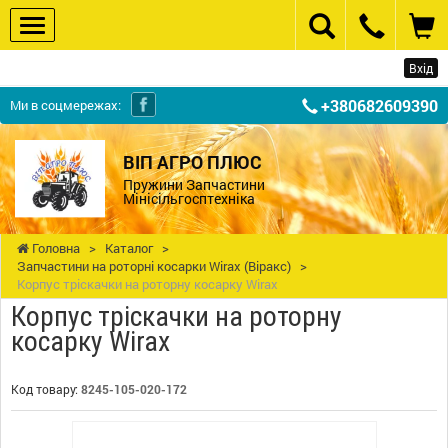
Вхід
+380682609390
Ми в соцмережах:
ВІП АГРО ПЛЮС
Пружини Запчастини
Мінісільгосптехніка
Головна
>
Каталог
>
Запчастини на роторні косарки Wirax (Віракс)
>
Корпус тріскачки на роторну косарку Wirax
Корпус тріскачки на роторну
косарку Wirax
Код товару:
8245-105-020-172