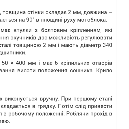
, товщина стінки складає 2 мм, довжина –
ається на 90° в площині руху мотоблока.
 має втулки з болтовим кріпленням, які
ення окучників дає можливість регулювати
 сталі товщиною 2 мм і мають діаметр 340
ідшипники.
× 50 × 400 мм і має 6 кріпильних отворів
ювання висоти положення сошника. Крило
их виконується вручну. При першому етапі
кладається в грядку. Потім слід привести
я в робочому положенні. Роблячи прохід в
лею.