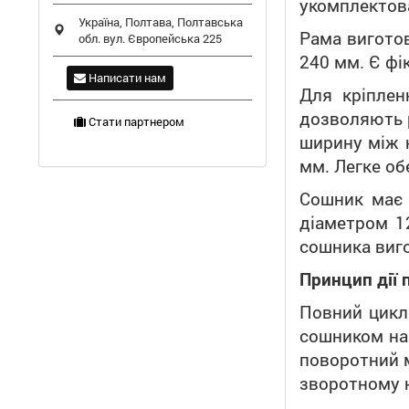
укомплектов
Україна,
Полтава
,
Полтавська
Рама виготов
обл.
вул. Європейська 225
240 мм. Є фі
Написати нам
Для кріплен
дозволяють р
Стати партнером
ширину між н
мм. Легке об
Сошник має с
діаметром 1
сошника виго
Принцип дії
Повний цикл 
сошником нар
поворотний м
зворотному 