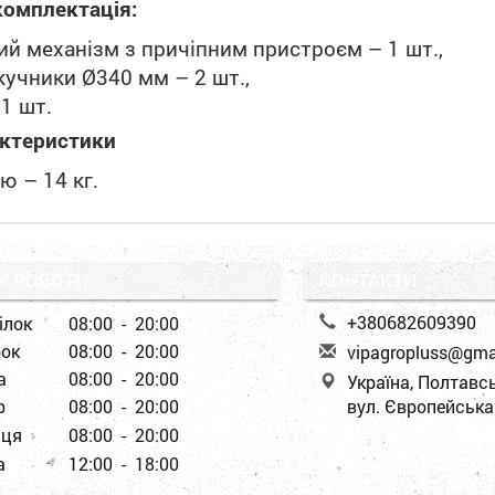
комплектація:
й механізм з причіпним пристроєм – 1 шт.,
кучники Ø340 мм – 2 шт.,
1 шт.
актеристики
ю – 14 кг.
К РОБОТИ
КОНТАКТИ
+380682609390
ілок
08:00 - 20:00
рок
08:00 - 20:00
v
ipa
gro
plu
ss@
gm
а
08:00 - 20:00
Україна, Полтавсь
р
08:00 - 20:00
вул. Європейська
иця
08:00 - 20:00
а
12:00 - 18:00