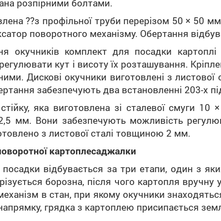
ана розпірними болтами.
лена ??з профільної труби перерізом 50 × 50 мм
ксатор поворотного механізму. Обертання відбув
ня окучників комплект для посадки картоплі
егулювати кут і висоту їх розташування. Кріпл
ими. Дискові окучники виготовлені з листової
ертання забезпечують два встановленні 203-х п
тійку, яка виготовлена зі сталевої смуги 10 
2,5 мм. Вони забезпечують можливість регул
товлено з листової сталі товщиною 2 мм.
 поворотної картоплесаджалки
посадки відбувається за три етапи, один з як
ізується борозна, після чого картопля вручну у
еханізм в стан, при якому окучники знаходятьс
напрямку, грядка з картоплею присипається зем