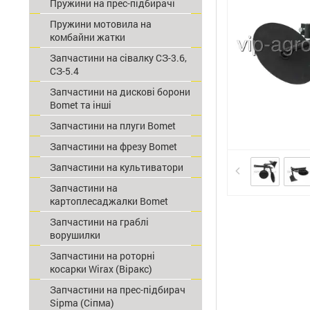
Пружини на прес-підбирачі
Пружини мотовила на
комбайни жатки
Запчастини на сівалку СЗ-3.6,
СЗ-5.4
Запчастини на дискові борони
Bomet та інші
Запчастини на плуги Bomet
Запчастини на фрезу Bomet
Запчастини на культиватори
Запчастини на
картоплесаджалки Bomet
Запчастини на граблі
ворушилки
Запчастини на роторні
косарки Wirax (Віракс)
Запчастини на прес-підбирач
Sipma (Сіпма)