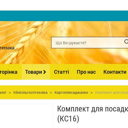
техніка
торінка
Товари
Статті
Про нас
Контакти
алог
>
Мінісільгосптехніка
>
Картоплесаджалки
>
Комплект для посад
Комплект для посадки
(КС16)