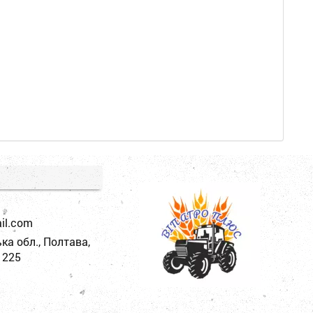
a
il.
com
ка обл., Полтава,
 225