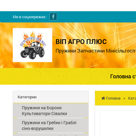
Ми в соцмережах:
ВІП АГРО ПЛЮС
Пружини Запчастини Мінісільгосп
Головна с
Категории
Головна
>
Кат
Пружини на Борони
Культиватори Сівалки
Пружини на Гребки і Граблі
сіно-ворушилки