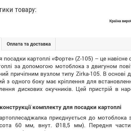
тики товару:
Країна виро
Оплата та доставка
 посадки картоплі «Форте» (Z-105) – це навісне
топлі за допомогою мотоблока з двигуном пов
ий причіпним вузлом типу Zirka-105. В основі
ий з одного боку має кріплення для встановлен
лення дискових окучників. Цей пристрій в на
конструкції комплекту для посадки картоплі
артоплесаджалка приєднується до мотоблока з
сота 60 мм, внут. Ø18,5 мм). Передня части