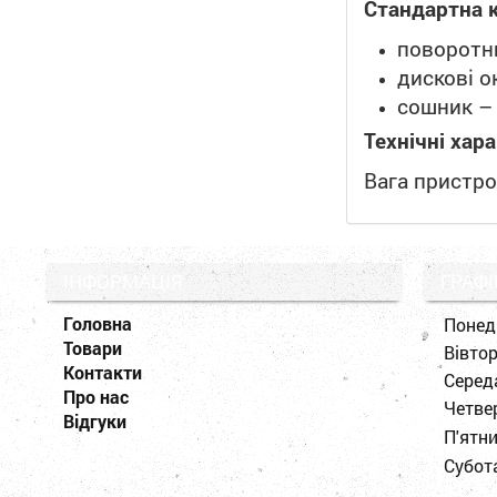
Стандартна 
поворотни
дискові о
сошник – 
Технічні хар
Вага пристро
ІНФОРМАЦІЯ
ГРАФІ
Головна
Понед
Товари
Вівто
Контакти
Серед
Про нас
Четве
Відгуки
П'ятн
Субот