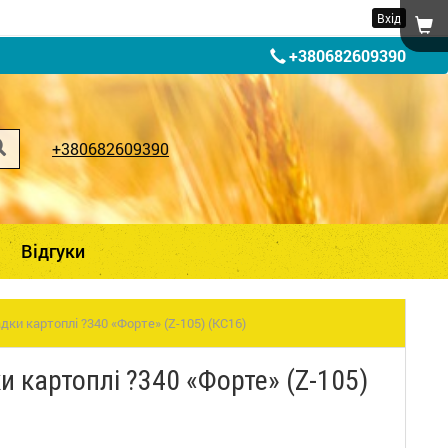
Вхід
+380682609390
+380682609390
Відгуки
ки картоплі ?340 «Форте» (Z-105) (КС16)
 картоплі ?340 «Форте» (Z-105)