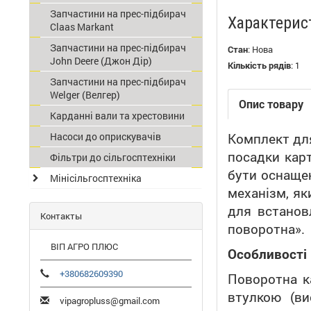
Запчастини на прес-підбирач
Характерис
Claas Мarkant
Запчастини на прес-підбирач
Стан
:
Нова
John Deere (Джон Дір)
Кількість рядів
:
1
Запчастини на прес-підбирач
Welger (Велгер)
Опис товару
Карданні вали та хрестовини
Насоси до оприскувачів
Комплект для
посадки кар
Фільтри до сільгосптехніки
бути оснащен
Мінісільгосптехніка
механізм, як
для встанов
Контакты
поворотна».
ВІП АГРО ПЛЮС
Особливості 
+380682609390
Поворотна к
втулкою (ви
vipagropluss@gmail.com