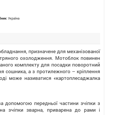
бник
:
Україна
 обладнання, призначене для механізованої
ітряного охолодження. Мотоблок повинен
 даного комплекту для посадки поворотний
ня сошника, а з протилежного – кріплення
роді може називатися «картоплесаджалка
а допомогою передньої частини зчіпки з
на зчіпки зварна, приварена до рами і