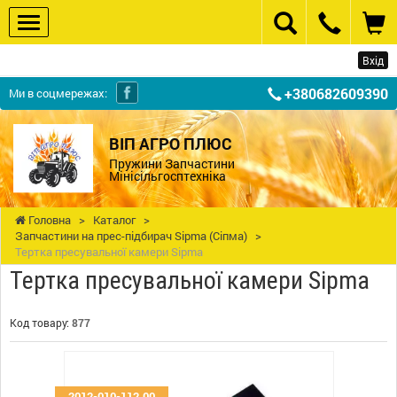
Вхід
+380682609390
Ми в соцмережах:
ВІП АГРО ПЛЮС
Пружини Запчастини
Мінісільгосптехніка
Головна
>
Каталог
>
Запчастини на прес-підбирач Sipma (Сіпма)
>
Тертка пресувальної камери Sipma
Тертка пресувальної камери Sipma
Код товару:
877
2012-010-112.00